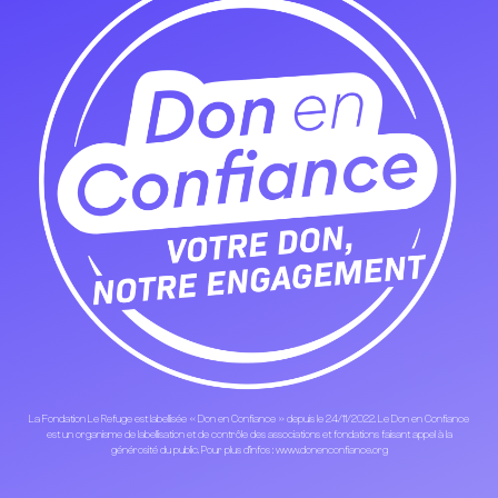
La Fondation Le Refuge est labellisée « Don en Confiance » depuis le 24/11/2022. Le Don en Confiance
est un organisme de labellisation et de contrôle des associations et fondations faisant appel à la
générosité du public. Pour plus d’infos : www.donenconfiance.org