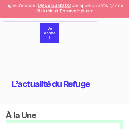
Ligne d’écoute :
09 39 03 63 03
par appel ou SMS, 7j/7 de
8h à minuit.
En savoir plus >
Je
donne
!
L’actualité du Refuge
À la Une