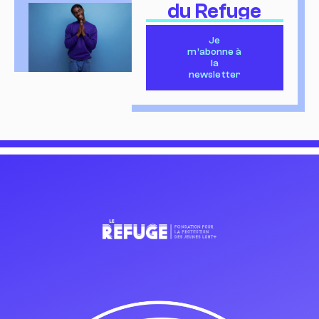
du Refuge
Je
m’abonne à
la
newsletter