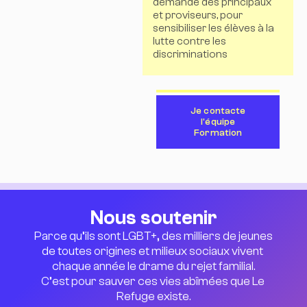
demande des principaux
et proviseurs, pour
sensibiliser les élèves à la
lutte contre les
discriminations
Je contacte
l'équipe
Formation
Nous soutenir
Parce qu’ils sont LGBT+, des milliers de jeunes 
de toutes origines et milieux sociaux vivent 
chaque année le drame du rejet familial.
C’est pour sauver ces vies abîmées que Le 
Refuge existe.