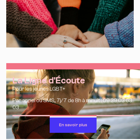
La Ligne d'Écoute
Pour les jeunes LGBT+
Par appel ou SMS, 7j/7 de 8h à minuit : 09 39 03 63
03
En savoir plus