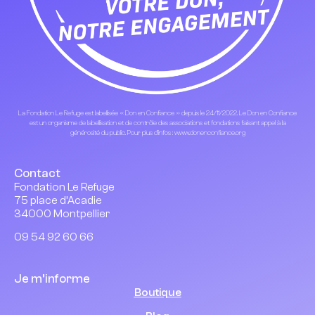
La Fondation Le Refuge est labellisée « Don en Confiance » depuis le 24/11/2022. Le Don en Confiance
est un organisme de labellisation et de contrôle des associations et fondations faisant appel à la
générosité du public. Pour plus d’infos : www.donenconfiance.org
Contact
Fondation Le Refuge
75 place d’Acadie
34000 Montpellier
09 54 92 60 66
Je m’informe
Boutique