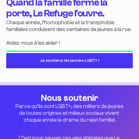
Quand la famille ferme la
porte, Le Refuge l'ouvre.
Chaque année, l’homophobie et la transphobie
familiales conduisent des centaines de jeunes à la rue.
Aidez-nous à les aider !
Je soutiens les jeunes LGBT+ !
Nous soutenir
Parce qu’ils sont LGBT+, des milliers de jeunes 
de toutes origines et milieux sociaux vivent 
chaque année le drame du rejet familial.
C’est pour sauver ces vies abîmées que Le 