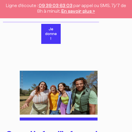
Ligne d’écoute :
09 39 03 63 03
par appel ou SMS, 7j/7 de
8h à minuit.
En savoir plus >
Je
donne
!